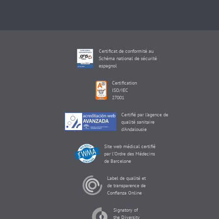
Certificat de conformité au
Schéma national de sécurité
espagnol
Certification
ISO/IEC
27001
Certifié par l'agence de
qualité sanitaire
d'Andalousie
Site web médical certifié
par l'Ordre des Médecins
de Barcelone
Label de qualité et
de transparence de
Confianza Online
Signatory of
the Diversity