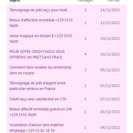
Sujets
Messages
Dernier
Témoignage de prêt reçu pour Noël
2
14/12/2022
Retour d’affection immédiat +229 5555
1
12/12/2022
9609
valise magique en dollars $ +229 5555
2
10/12/2022
9609
POUR VOTRE CREDIT,NOUS VOUS
4
10/12/2022
OFFRONS UN PRET SANS FRAIS
Comment faire renaitre les sentiments
2
09/12/2022
dans un couple
Témoignage de prêt d’argent entre
1
07/12/2022
particulier sérieux en France
Crédit reçu avec satisfaction en 72h
1
07/12/2022
Retour affectif immédiat gratuit en 24h
1
05/12/2022
+229 5555 9609
Incantation d’amour sans matériel
1
04/12/2022
Whatsapp +229 52 81 28 76