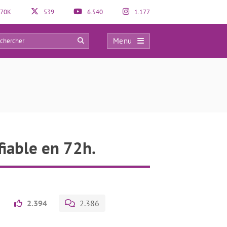
70K
539
6.540
1.177
Menu
0
fiable en 72h.
2.394
2.386