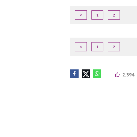
<
1
2
<
1
2
2.394