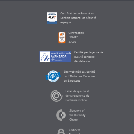
Certificat de conformité au
Schéma national de sécurité
espagnol
Certification
ISO/IEC
27001
Certifié par l'agence de
qualité sanitaire
d'Andalousie
Site web médical certifié
par l'Ordre des Médecins
de Barcelone
Label de qualité et
de transparence de
Confianza Online
Signatory of
the Diversity
Charter
Certificat