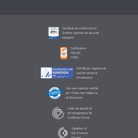
Certificat de conformité au
Schéma national de sécurité
espagnol
Certification
ISO/IEC
27001
Certifié par l'agence de
qualité sanitaire
d'Andalousie
Site web médical certifié
par l'Ordre des Médecins
de Barcelone
Label de qualité et
de transparence de
Confianza Online
Signatory of
the Diversity
Charter