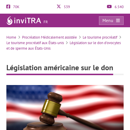
70K
539
6.540
Menu
FR
Législation américaine sur le don
Home
Procréation Médicalement assistée
Le tourisme procréatif
Le tourisme procréatif aux États-unis
Législation sur le don d'ovocytes
et de sperme aux États-Unis
Législation américaine sur le don