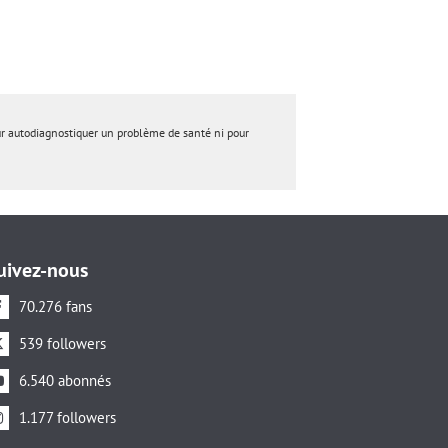
ur autodiagnostiquer un problème de santé ni pour
uivez-nous
70.276 fans
539 followers
6.540 abonnés
1.177 followers