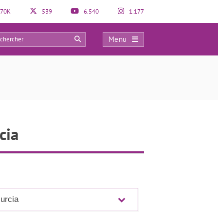
70K
539
6.540
1.177
Menu
0
cia