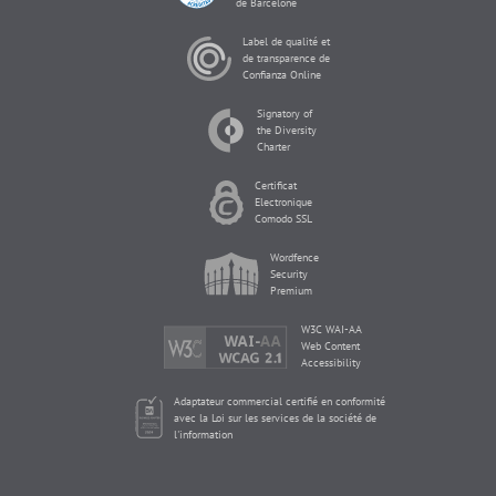
de Barcelone
Label de qualité et
de transparence de
Confianza Online
Signatory of
the Diversity
Charter
Certificat
Electronique
Comodo SSL
Wordfence
Security
Premium
W3C WAI-AA
Web Content
Accessibility
Adaptateur commercial certifié en conformité
avec la Loi sur les services de la société de
l'information