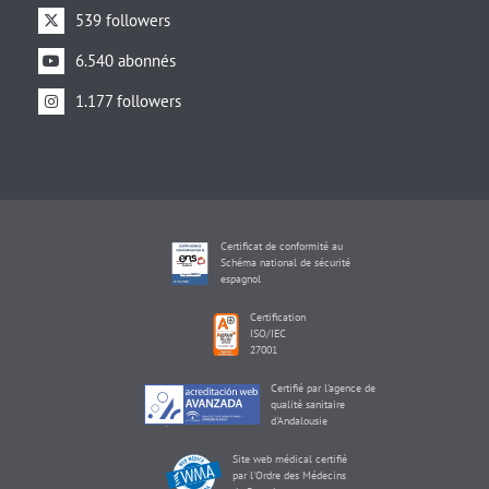
539 followers
6.540 abonnés
1.177 followers
Certificat de conformité au
Schéma national de sécurité
espagnol
Certification
ISO/IEC
27001
Certifié par l'agence de
qualité sanitaire
d'Andalousie
Site web médical certifié
par l'Ordre des Médecins