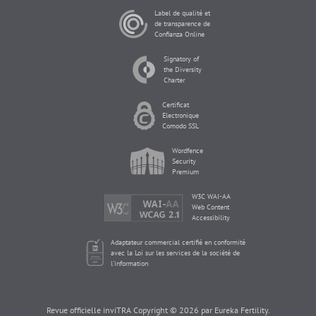
Label de qualité et
de transparence de
Confianza Online
Signatory of
the Diversity
Charter
Certificat
Electronique
Comodo SSL
Wordfence
Security
Premium
W3C WAI-AA
Web Content
Accessibility
Adaptateur commercial certifié en conformité
avec la Loi sur les services de la société de
l'information
Revue officielle inviTRA Copyright © 2026 par Eureka Fertility.