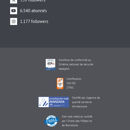
6.540 abonnés
1.177 followers
Certificat de conformité au
Schéma national de sécurité
espagnol
Certification
ISO/IEC
27001
Certifié par l'agence de
qualité sanitaire
d'Andalousie
Site web médical certifié
par l'Ordre des Médecins
de Barcelone