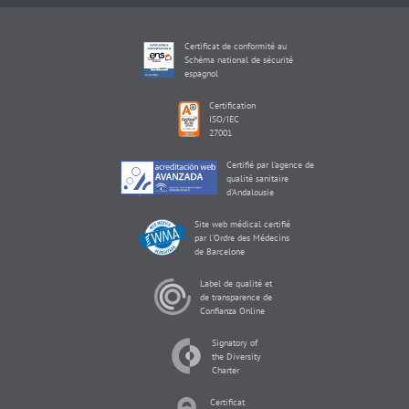
Certificat de conformité au
Schéma national de sécurité
espagnol
Certification
ISO/IEC
27001
Certifié par l'agence de
qualité sanitaire
d'Andalousie
Site web médical certifié
par l'Ordre des Médecins
de Barcelone
Label de qualité et
de transparence de
Confianza Online
Signatory of
the Diversity
Charter
Certificat