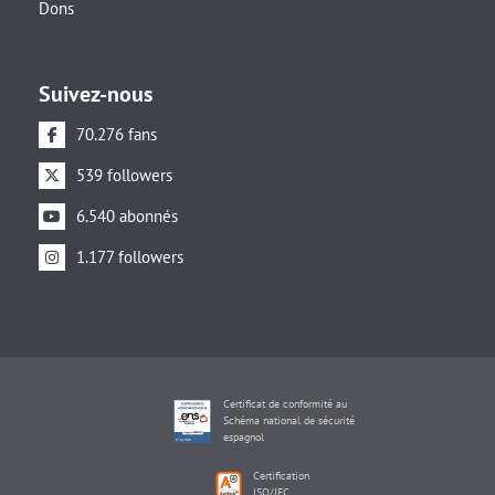
Dons
Suivez-nous
70.276 fans
539 followers
6.540 abonnés
1.177 followers
Certificat de conformité au
Schéma national de sécurité
espagnol
Certification
ISO/IEC