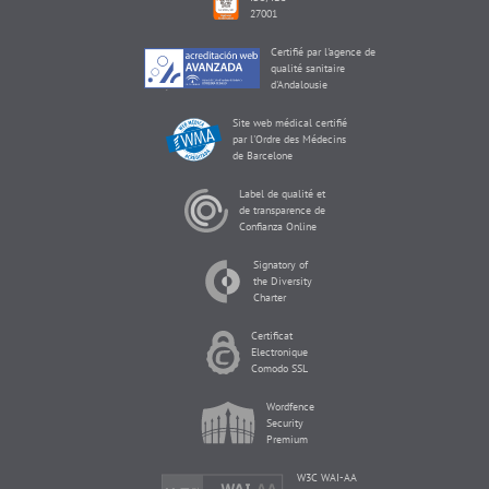
27001
Certifié par l'agence de
qualité sanitaire
d'Andalousie
Site web médical certifié
par l'Ordre des Médecins
de Barcelone
Label de qualité et
de transparence de
Confianza Online
Signatory of
the Diversity
Charter
Certificat
Electronique
Comodo SSL
Wordfence
Security
Premium
W3C WAI-AA