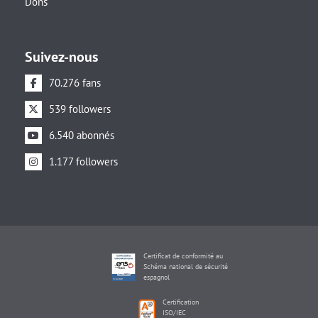
Dons
Suivez-nous
70.276 fans
539 followers
6.540 abonnés
1.177 followers
Certificat de conformité au
Schéma national de sécurité
espagnol
Certification
ISO/IEC