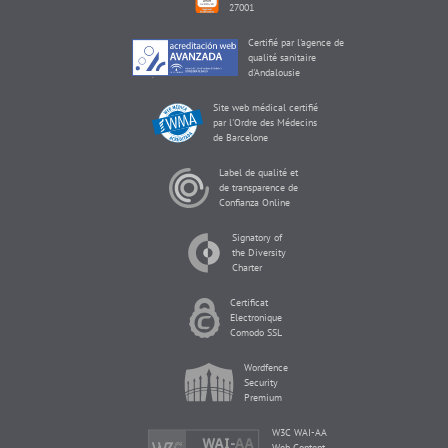
27001
Certifié par l'agence de
qualité sanitaire
d'Andalousie
Site web médical certifié
par l'Ordre des Médecins
de Barcelone
Label de qualité et
de transparence de
Confianza Online
Signatory of
the Diversity
Charter
Certificat
Electronique
Comodo SSL
Wordfence
Security
Premium
W3C WAI-AA
Web Content