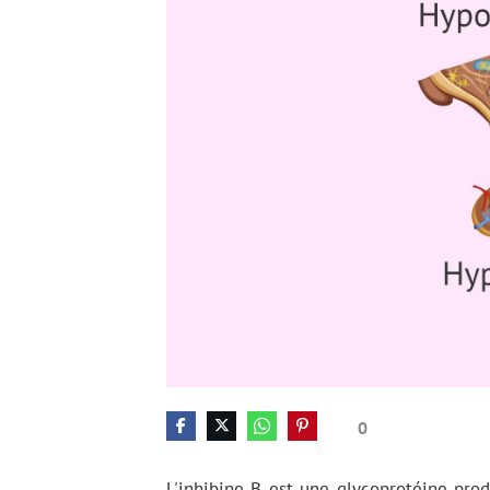
0
L'inhibine B est une glycoprotéine produ