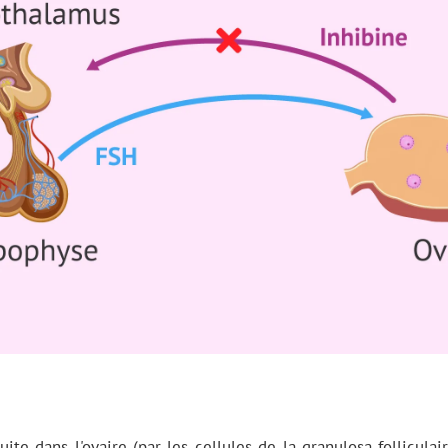
ite dans l'ovaire (par les cellules de la granulosa follicula