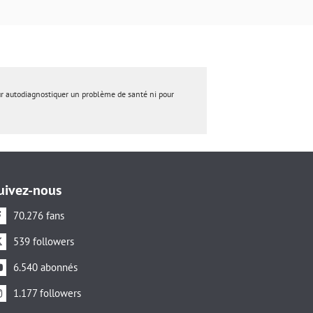
ur autodiagnostiquer un problème de santé ni pour
uivez-nous
70.276 fans
539 followers
6.540 abonnés
1.177 followers