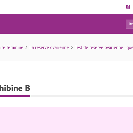
0
Fonctionnement de l’inhibine B
lité féminine
La réserve ovarienne
Test de réserve ovarienne : que
hibine B