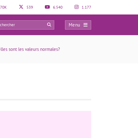
70K
539
6.540
1.177
Menu
0
lles sont les valeurs normales?