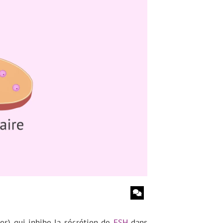
ires) qui inhibe la sécrétion de
FSH
dans