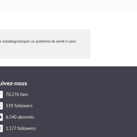
ur autodiagnostiquer un problème de santé ni pour
uivez-nous
70.276 fans
539 followers
6.540 abonnés
1.177 followers