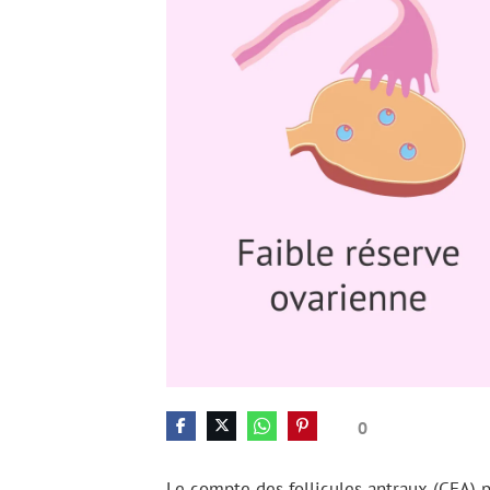
0
Le compte des follicules antraux (CFA) 