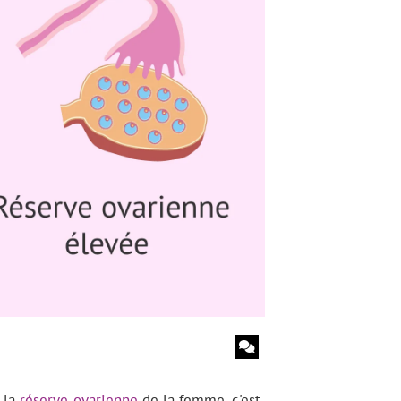
r la
réserve ovarienne
de la femme, c'est-