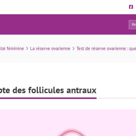
0
Résultats après le compte des follicules antraux
lité féminine
La réserve ovarienne
Test de réserve ovarienne : que
te des follicules antraux