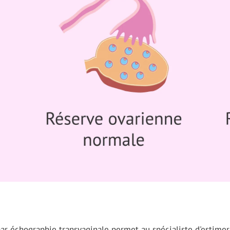
par échographie transvaginale permet au spécialiste d'estime