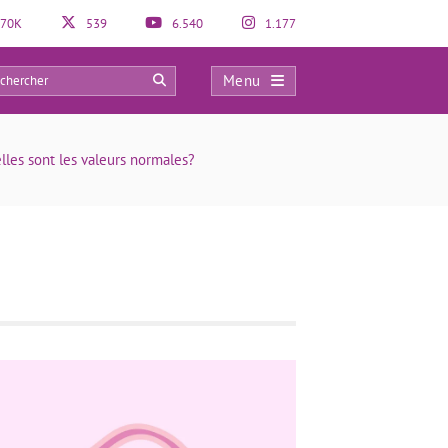
70K
539
6.540
1.177
Menu
0
lles sont les valeurs normales?