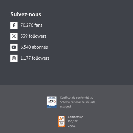
Suivez-nous
70.276 fans
539 followers
6.540 abonnés
1.177 followers
Certificat de conformité au
Schéma national de sécurité
espagnol
Certification
ISO/IEC
27001