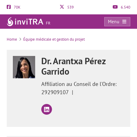
70K
539
6.540
Menu
FR
Salpingectomie: comment retirer les trompes de Fallope?
Home
Équipe médicale et gestion du projet
Dr. Arantxa Pérez
Garrido
Affiliation au Conseil de l'Ordre:
292909107
|