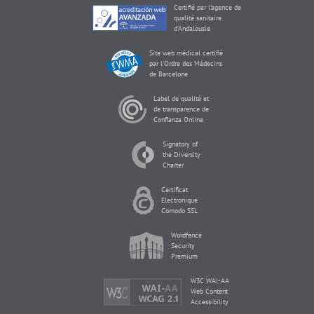
Certifié par l'agence de
qualité sanitaire
d'Andalousie
Site web médical certifié
par l'Ordre des Médecins
de Barcelone
Label de qualité et
de transparence de
Confianza Online
Signatory of
the Diversity
Charter
Certificat
Electronique
Comodo SSL
Wordfence
Security
Premium
W3C WAI-AA
Web Content
Accessibility