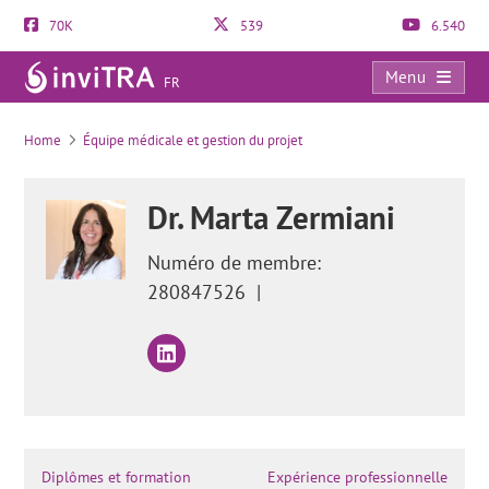
70K
539
6.540
Menu
FR
Quelles sont les vitamines à prendre pendant la grossesse?
Home
Équipe médicale et gestion du projet
Dr. Marta Zermiani
Numéro de membre:
280847526
|
Diplômes et formation
Expérience professionnelle