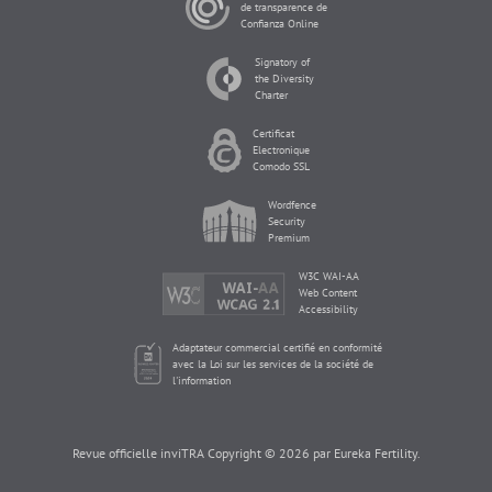
de transparence de
Confianza Online
Signatory of
the Diversity
Charter
Certificat
Electronique
Comodo SSL
Wordfence
Security
Premium
W3C WAI-AA
Web Content
Accessibility
Adaptateur commercial certifié en conformité
avec la Loi sur les services de la société de
l'information
Revue officielle inviTRA Copyright © 2026 par Eureka Fertility.