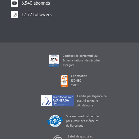
6.540 abonnés
1.177 followers
Certificat de conformité au
Schéma national de sécurité
espagnol
Certification
ISO/IEC
27001
Certifié par l'agence de
qualité sanitaire
d'Andalousie
Site web médical certifié
par l'Ordre des Médecins
de Barcelone
Label de qualité et