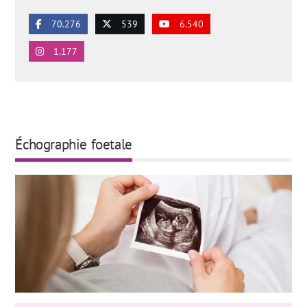
70.276
539
6.540
1.177
Échographie foetale