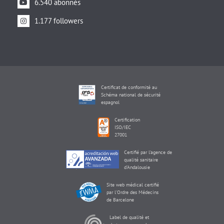
6.540 abonnés
1.177 followers
Certificat de conformité au
Schéma national de sécurité
espagnol
Certification
ISO/IEC
27001
Certifié par l'agence de
qualité sanitaire
d'Andalousie
Site web médical certifié
par l'Ordre des Médecins
de Barcelone
Label de qualité et