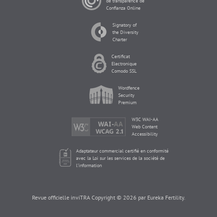
de transparence de
Confianza Online
Signatory of
the Diversity
Charter
Certificat
Electronique
Comodo SSL
Wordfence
Security
Premium
W3C WAI-AA
Web Content
Accessibility
Adaptateur commercial certifié en conformité
avec la Loi sur les services de la société de
l'information
Revue officielle inviTRA Copyright © 2026 par Eureka Fertility.