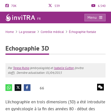
70K
539
6.540
Menu
FR
Echographie 3D
Home
La grossesse
Contrôle médical
Échographie foetale
Echographie 3D
Par
Teresa Rubio
(embryologiste) et
Isabelle Gutton
(invitra
staff).
Dernière actualisation: 01/04/2015
66
L'échographie en trois dimensions (3D) a été introduite
en gynécologie à la fin des années 80 - début des