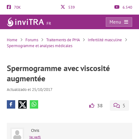
70K
539
6.540
Menu
FR
Spermogramme avec viscosité augmentée
Home
Forums
Traitements de PMA
Infertilité masculine
Spermogramme et analyses médicales
Spermogramme avec viscosité
augmentée
Actualizado el 25/10/2017
38
5
Chris
Ver perfil