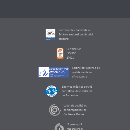
Certificat de conformité au
Schéma national de sécurité
espagnol
Certification
ISO/IEC
27001
Certifié par l'agence de
qualité sanitaire
d'Andalousie
Site web médical certifié
par l'Ordre des Médecins
de Barcelone
Label de qualité et
de transparence de
Confianza Online
Signatory of
the Diversity