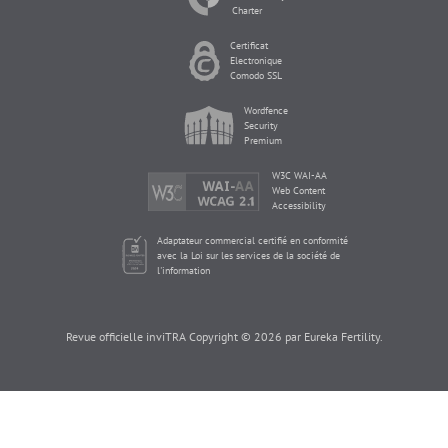
Charter
Certificat
Electronique
Comodo SSL
Wordfence
Security
Premium
W3C WAI-AA
Web Content
Accessibility
Adaptateur commercial certifié en conformité
avec la Loi sur les services de la société de
l'information
Revue officielle inviTRA Copyright © 2026 par Eureka Fertility.