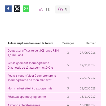
38
5
Autres sujets en lien avec le forum
Messages
Dernier
Doutes sur efficacité de l'ICSI avec REM
2
27/06/2016
1,5 millions
Renseignement spermogramme.
5
22/11/2017
Diagnostic de tératospermie sévère
Pouvez-vous m'aider à comprendre le
4
20/07/2017
spermogramme de mon mari svp?
Mon mari est atteint d'azoospermie
3
26/02/2023
Résultats spermocytogramme
2
13/11/2017
Asthéno et tératospermie
6
10/08/2017