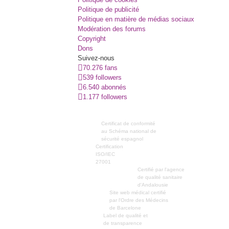
Politique de publicité
Politique en matière de médias sociaux
Modération des forums
Copyright
Dons
Suivez-nous
70.276 fans
539 followers
6.540 abonnés
1.177 followers
Certificat de conformité
au Schéma national de
sécurité espagnol
Certification
ISO/IEC
27001
Certifié par l'agence
de qualité sanitaire
d'Andalousie
Site web médical certifié
par l'Ordre des Médecins
de Barcelone
Label de qualité et
de transparence