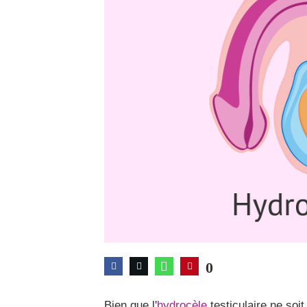
0
Bien que l'
hydrocèle
testiculaire ne soit