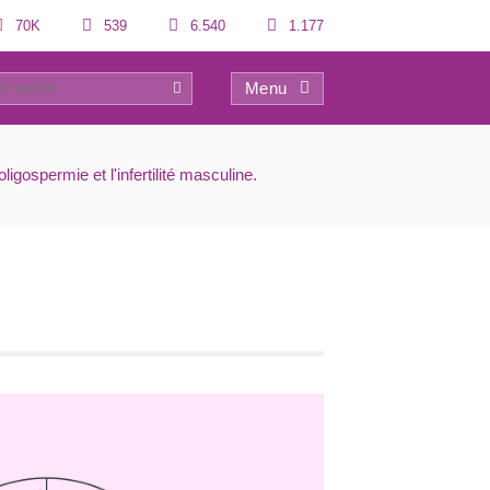
70K
539
6.540
1.177
Menu
0
ligospermie et l'infertilité masculine.