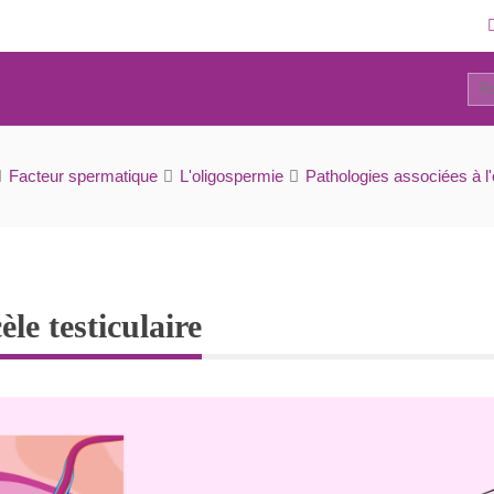
0
Oligospermie et hydrocèle testiculaire
Facteur spermatique
L'oligospermie
Pathologies associées à l'o
le testiculaire