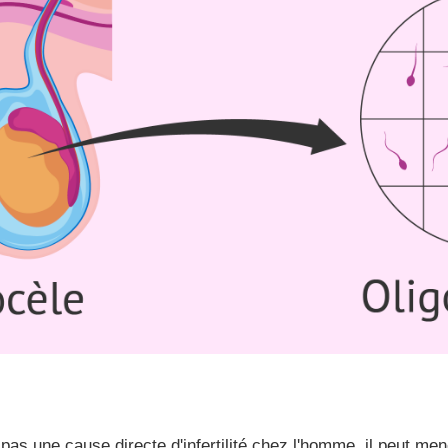
 pas une cause directe d'infertilité chez l'homme, il peut me