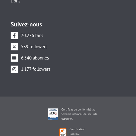
Dons
Suivez-nous
70.276 fans
539 followers
6.540 abonnés
1.177 followers
Certificat de conformité au
Schéma national de sécurité
espagnol
Certification
ISO/IEC