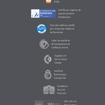
27001
Certifié par l'agence de
qualité sanitaire
d'Andalousie
Site web médical certifié
par l'Ordre des Médecins
de Barcelone
Label de qualité et
de transparence de
Confianza Online
Signatory of
the Diversity
Charter
Certificat
Electronique
Comodo SSL
Wordfence
Security
Premium
W3C WAI-AA
Web Content