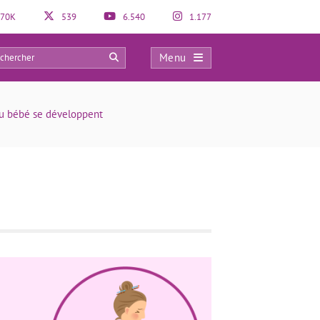
70K
539
6.540
1.177
Menu
0
du bébé se développent