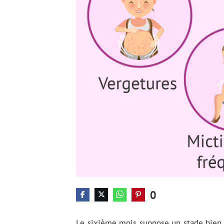
0
Le sixième mois suppose un stade bien 