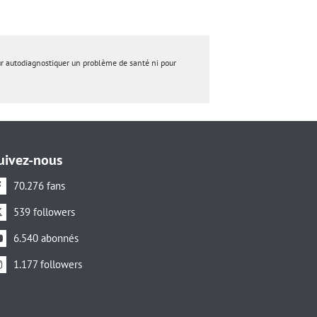
ur autodiagnostiquer un problème de santé ni pour
uivez-nous
70.276 fans
539 followers
6.540 abonnés
1.177 followers