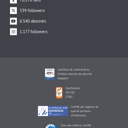
539 followers
6.540 abonnés
1.177 followers
Certificat de conformité au
Schéma national de sécurité
espagnol
Certification
ISO/IEC
27001
Certifié par l'agence de
qualité sanitaire
d'Andalousie
Site web médical certifié