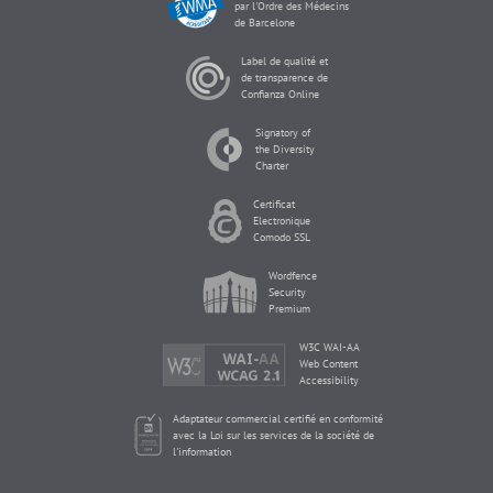
par l'Ordre des Médecins
de Barcelone
Label de qualité et
de transparence de
Confianza Online
Signatory of
the Diversity
Charter
Certificat
Electronique
Comodo SSL
Wordfence
Security
Premium
W3C WAI-AA
Web Content
Accessibility
Adaptateur commercial certifié en conformité
avec la Loi sur les services de la société de
l'information