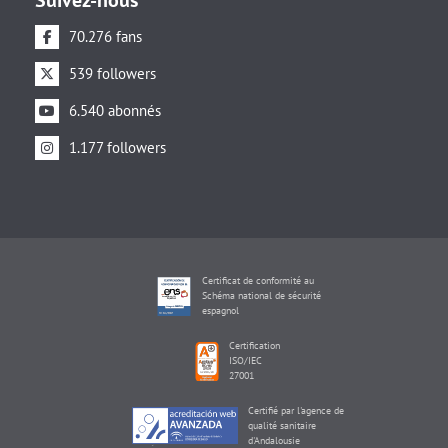
Suivez-nous
70.276 fans
539 followers
6.540 abonnés
1.177 followers
Certificat de conformité au
Schéma national de sécurité
espagnol
Certification
ISO/IEC
27001
Certifié par l'agence de
qualité sanitaire
d'Andalousie