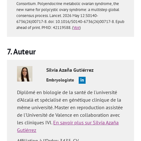
Consortium. Polyendocrine metabolic ovarian syndrome, the
new name for polycystic ovary syndrome: a multistep global
consensus process. Lancet. 2026 May 12:S0140-
6736(26)00717-8. doi: 10.1016/S0140-6736(26)00717-8. Epub
ahead of print. PMID: 42119588. (
Voir
)
Auteur
Silvia
Azaña Gutiérrez
Embryologiste
Diplômé en biologie de la santé de l'université
d'Alcalá et spécialisé en génétique clinique de la
même université. Master en reproduction assistée
de l'Université de Valence en collaboration avec
les cliniques IVI.
En savoir plus sur Silvia Azaña
Gutiérrez
Affiliation à l’Ordre: 3435-CV