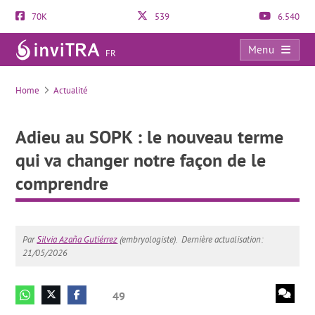
70K
539
6.540
Menu
FR
Adieu au SOPK : le nouveau terme qui va changer notre façon de le comprendre
Home
Actualité
Adieu au SOPK : le nouveau terme
qui va changer notre façon de le
comprendre
Par
Silvia Azaña Gutiérrez
(embryologiste).
Dernière actualisation:
21/05/2026
49