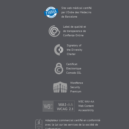
Site web médical certifié
par l'Ordre des Médecins
de Barcelone
Label de qualité et
de transparence de
Confianza Online
Signatory of
the Diversity
Charter
Certificat
Electronique
Comodo SSL
Wordfence
Security
Premium
W3C WAI-AA
Web Content
Accessibility
Adaptateur commercial certifié en conformité
avec la Loi sur les services de la société de
l'information