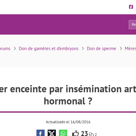
21
sémination artificielle avec ce bilan hormonal ?
orums
Don de gamètes et d’embryons
Don de sperme
Mères
r enceinte par insémination arti
hormonal ?
Actualizado el 16/08/2016
23
2