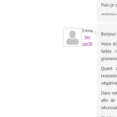
Puis-je 
14/08/2016 
Emna
Bonjour
Ver
perfil
Votre b
faible 
grossess
Quant a
testost
négative
Dans vot
afin de
nécessai