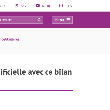
70K
539
6.540
1.177
Menu
0
 célibataires
ficielle avec ce bilan