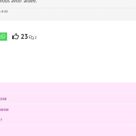
 vous avoir aidée.
à 8:42
23
2
lité
ssesse
e?