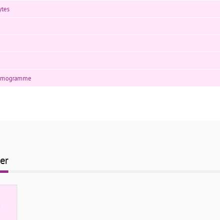
ytes
permogramme
er