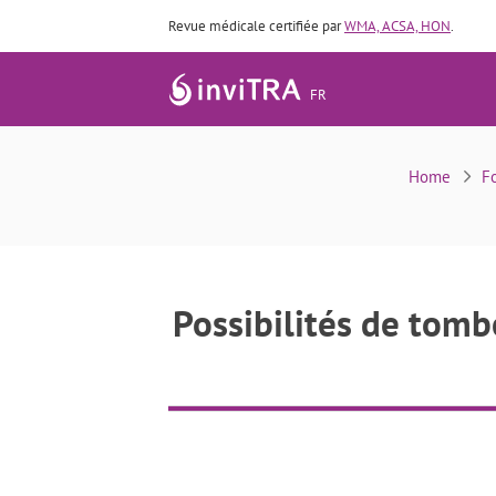
Revue médicale certifiée par
WMA, ACSA, HON
.
FR
Possibilités de tomber enceinte par in
Home
F
Possibilités de tombe