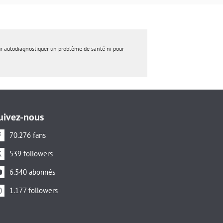
ur autodiagnostiquer un problème de santé ni pour
uivez-nous
70.276 fans
539 followers
6.540 abonnés
1.177 followers