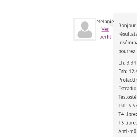
Melanie
Bonjour 
Ver
résultat
perfil
insémin
pourrez 
Lh: 3.34
Fsh: 12.
Prolacti
Estradio
Testosté
Tsh: 3.3
T4 libre
T3 libre
Anti-mül