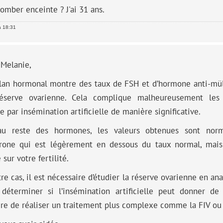
tomber enceinte ? J'ai 31 ans.
à 18:31
 Melanie,
ilan hormonal montre des taux de FSH et d’hormone anti-mül
réserve ovarienne. Cela complique malheureusement les p
e par insémination artificielle de manière significative.
u reste des hormones, les valeurs obtenues sont norma
érone qui est légèrement en dessous du taux normal, mais
 sur votre fertilité.
re cas, il est nécessaire d’étudier la réserve ovarienne en ana
 déterminer si l’insémination artificielle peut donner de 
re de réaliser un traitement plus complexe comme la FIV ou 