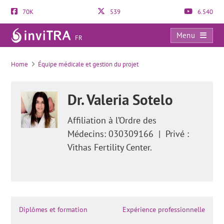
70K
539
6.540
Menu
FR
En quoi consiste le bilan de stérilité masculin?
Home
Équipe médicale et gestion du projet
Dr. Valeria Sotelo
Affiliation à l’Ordre des
Médecins: 030309166
|
Privé :
Vithas Fertility Center.
Diplômes et formation
Expérience professionnelle