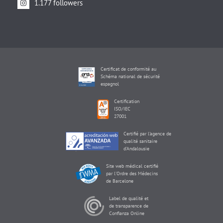
1.177 followers
Certificat de conformité au
Schéma national de sécurité
espagnol
Certification
ISO/IEC
27001
Certifié par l'agence de
qualité sanitaire
d'Andalousie
Site web médical certifié
par l'Ordre des Médecins
de Barcelone
Label de qualité et
de transparence de
Confianza Online