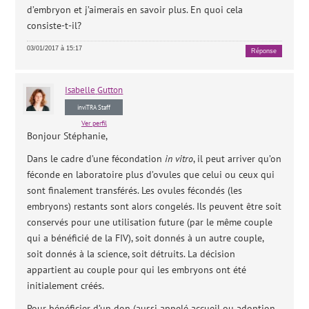
d’embryon et j’aimerais en savoir plus. En quoi cela
consiste-t-il?
03/01/2017 à 15:17
Réponse
Isabelle
Gutton
inviTRA Staff
Ver perfil
Bonjour Stéphanie,
Dans le cadre d’une fécondation
in vitro
, il peut arriver qu’on
féconde en laboratoire plus d’ovules que celui ou ceux qui
sont finalement transférés. Les ovules fécondés (les
embryons) restants sont alors congelés. Ils peuvent être soit
conservés pour une utilisation future (par le même couple
qui a bénéficié de la FIV), soit donnés à un autre couple,
soit donnés à la science, soit détruits. La décision
appartient au couple pour qui les embryons ont été
initialement créés.
Pour bénéficier d’un don (aussi appelé accueil ou adoption