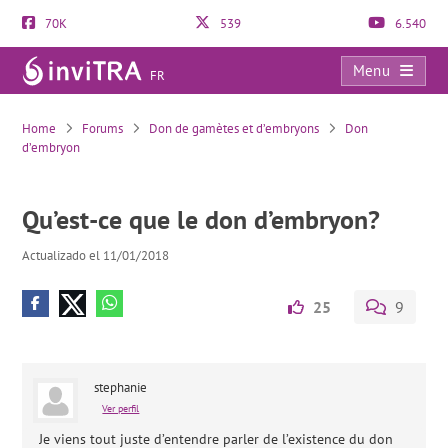
70K
539
6.540
Menu
FR
Qu’est-ce que le don d’embryon?
Home
Forums
Don de gamètes et d’embryons
Don
d’embryon
Qu’est-ce que le don d’embryon?
Actualizado el 11/01/2018
25
9
stephanie
Ver perfil
Je viens tout juste d’entendre parler de l’existence du don