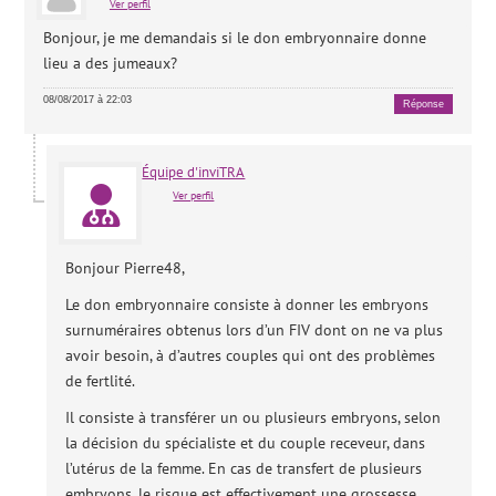
Ver perfil
Bonjour, je me demandais si le don embryonnaire donne
lieu a des jumeaux?
08/08/2017 à 22:03
Réponse
Équipe d'inviTRA
Ver perfil
Bonjour Pierre48,
Le don embryonnaire consiste à donner les embryons
surnuméraires obtenus lors d’un FIV dont on ne va plus
avoir besoin, à d’autres couples qui ont des problèmes
de fertlité.
Il consiste à transférer un ou plusieurs embryons, selon
la décision du spécialiste et du couple receveur, dans
l’utérus de la femme. En cas de transfert de plusieurs
embryons, le risque est effectivement une grossesse