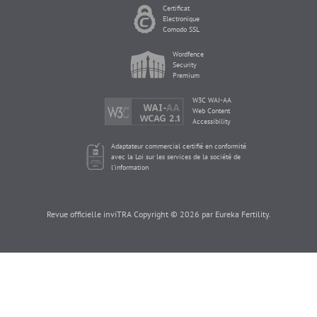
Certificat
Electronique
Comodo SSL
Wordfence
Security
Premium
W3C WAI-AA
Web Content
Accessibility
Adaptateur commercial certifié en conformité
avec la Loi sur les services de la société de
l'information
Revue officielle inviTRA Copyright © 2026 par Eureka Fertility.