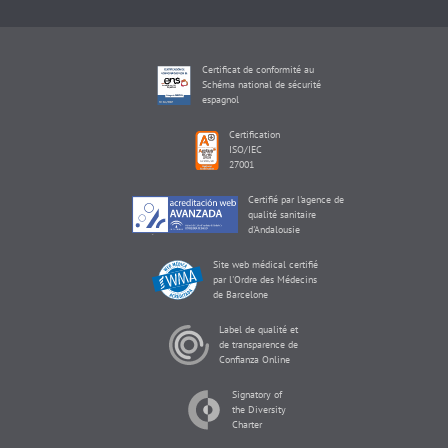
Certificat de conformité au
Schéma national de sécurité
espagnol
Certification
ISO/IEC
27001
Certifié par l'agence de
qualité sanitaire
d'Andalousie
Site web médical certifié
par l'Ordre des Médecins
de Barcelone
Label de qualité et
de transparence de
Confianza Online
Signatory of
the Diversity
Charter