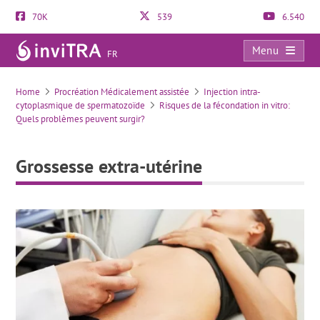
70K
539
6.540
Menu
FR
Grossesse extra-utérine
Home
Procréation Médicalement assistée
Injection intra-
cytoplasmique de spermatozoïde
Risques de la fécondation in vitro:
Quels problèmes peuvent surgir?
Grossesse extra-utérine