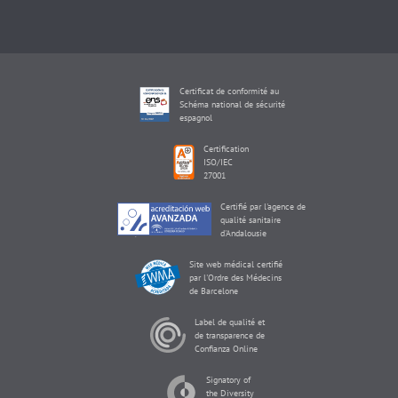
Certificat de conformité au
Schéma national de sécurité
espagnol
Certification
ISO/IEC
27001
Certifié par l'agence de
qualité sanitaire
d'Andalousie
Site web médical certifié
par l'Ordre des Médecins
de Barcelone
Label de qualité et
de transparence de
Confianza Online
Signatory of
the Diversity