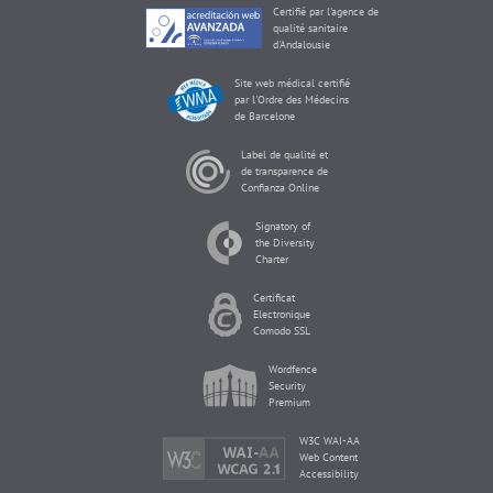
Certifié par l'agence de
qualité sanitaire
d'Andalousie
Site web médical certifié
par l'Ordre des Médecins
de Barcelone
Label de qualité et
de transparence de
Confianza Online
Signatory of
the Diversity
Charter
Certificat
Electronique
Comodo SSL
Wordfence
Security
Premium
W3C WAI-AA
Web Content
Accessibility