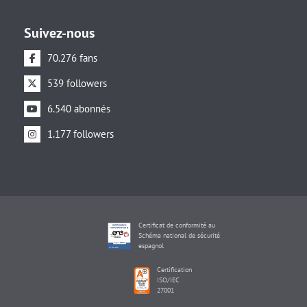
Suivez-nous
70.276 fans
539 followers
6.540 abonnés
1.177 followers
Certificat de conformité au
Schéma national de sécurité
espagnol
Certification
ISO/IEC
27001