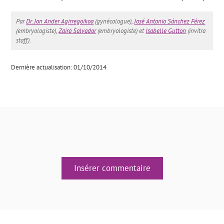
Par
Dr. Jon Ander Agirregoikoa
(gynécologue),
José Antonio Sánchez Férez
(embryologiste),
Zaira Salvador
(embryologiste) et
Isabelle Gutton
(invitra
staff).
Dernière actualisation: 01/10/2014
Insérer commentaire