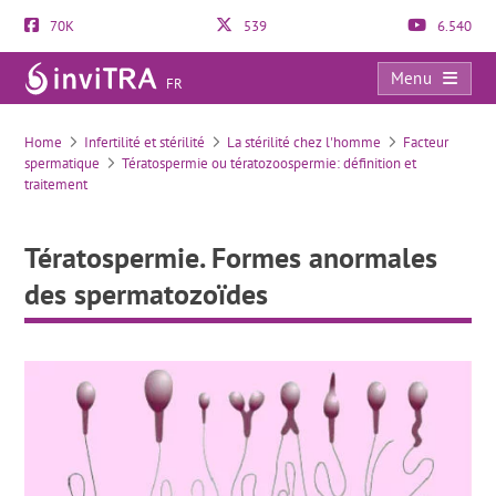
70K
539
6.540
Menu
FR
Tératospermie. Formes anormales des spermatozoïdes
Home
Infertilité et stérilité
La stérilité chez l'homme
Facteur
spermatique
Tératospermie ou tératozoospermie: définition et
traitement
Tératospermie. Formes anormales
des spermatozoïdes