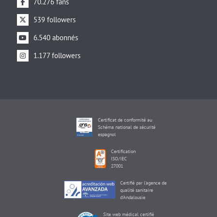
70.276 fans
539 followers
6.540 abonnés
1.177 followers
Certificat de conformité au
Schéma national de sécurité
espagnol
Certification
ISO/IEC
27001
Certifié par l'agence de
qualité sanitaire
d'Andalousie
Site web médical certifié