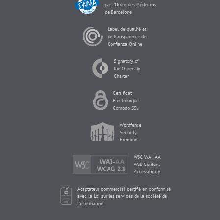
par l'Ordre des Médecins
de Barcelone
Label de qualité et
de transparence de
Confianza Online
Signatory of
the Diversity
Charter
Certificat
Electronique
Comodo SSL
Wordfence
Security
Premium
W3C WAI-AA
Web Content
Accessibility
Adaptateur commercial certifié en conformité
avec la Loi sur les services de la société de
l'information