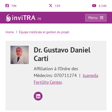
70K
539
6.540
Menu
FR
Quand commence l’ovulation et quels sont les symptômes ?
Home
Équipe médicale et gestion du projet
Dr. Gustavo Daniel
Carti
Affiliation à l’Ordre des
Médecins: 070711274
|
Juaneda
Fertility Center
.