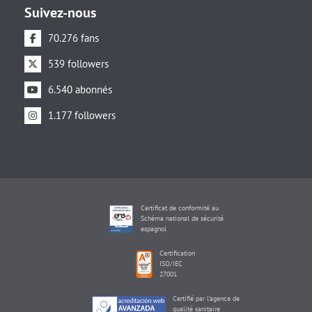
Suivez-nous
70.276 fans
539 followers
6.540 abonnés
1.177 followers
Certificat de conformité au
Schéma national de sécurité
espagnol
Certification
ISO/IEC
27001
Certifié par l'agence de
qualité sanitaire