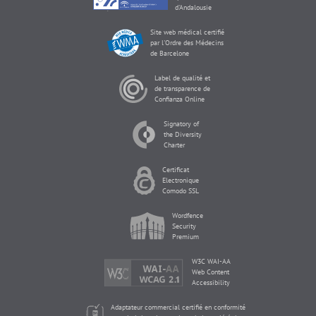
d'Andalousie
Site web médical certifié
par l'Ordre des Médecins
de Barcelone
Label de qualité et
de transparence de
Confianza Online
Signatory of
the Diversity
Charter
Certificat
Electronique
Comodo SSL
Wordfence
Security
Premium
W3C WAI-AA
Web Content
Accessibility
Adaptateur commercial certifié en conformité